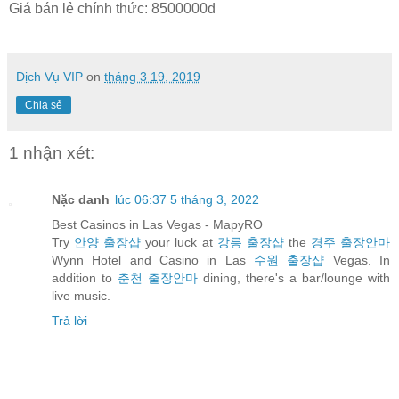
Giá bán lẻ chính thức: 8500000đ
Dịch Vụ VIP
on
tháng 3 19, 2019
Chia sẻ
1 nhận xét:
Nặc danh
lúc 06:37 5 tháng 3, 2022
Best Casinos in Las Vegas - MapyRO
Try
안양 출장샵
your luck at
강릉 출장샵
the
경주 출장안마
Wynn Hotel and Casino in Las
수원 출장샵
Vegas. In
addition to
춘천 출장안마
dining, there's a bar/lounge with
live music.
Trả lời