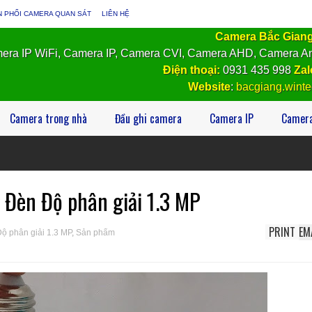
N PHỐI CAMERA QUAN SÁT
LIÊN HỆ
Camera Bắc Gian
era IP WiFi, Camera IP, Camera CVI, Camera AHD, Camera An
Điện thoại:
0931 435 998
Zal
Website
:
bacgiang.winte
Camera trong nhà
Đầu ghi camera
Camera IP
Camera
Đèn Độ phân giải 1.3 MP
PRINT
EM
ộ phân giải 1.3 MP
,
Sản phẩm