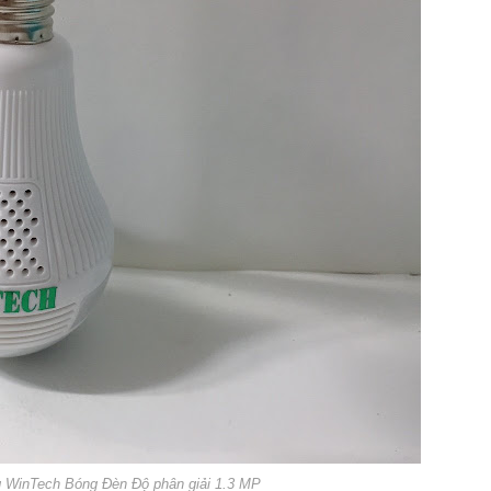
 WinTech Bóng Đèn Độ phân giải 1.3 MP