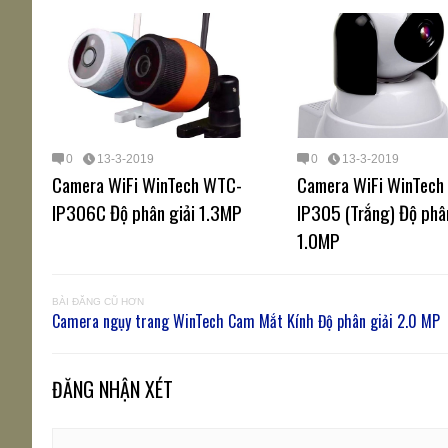
0
13-3-2019
0
13-3-2019
Camera WiFi WinTech WTC-
Camera WiFi WinTech
IP306C Độ phân giải 1.3MP
IP305 (Trắng) Độ phâ
1.0MP
BÀI ĐĂNG CŨ HƠN
Camera ngụy trang WinTech Cam Mắt Kính Độ phân giải 2.0 MP
ĐĂNG NHẬN XÉT