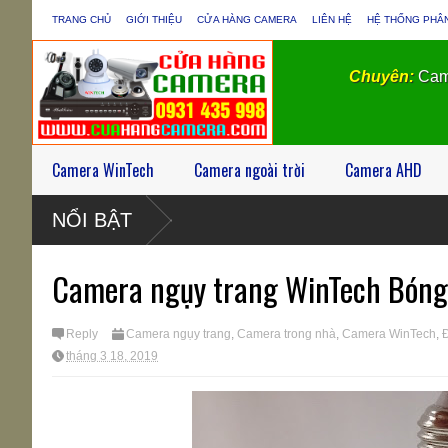
TRANG CHỦ
GIỚI THIỆU
CỬA HÀNG CAMERA
LIÊN HỆ
HỆ THỐNG PHÂ
Chuyên:
Cam
Camera WinTech
Camera ngoài trời
Camera AHD
NỔI BẬT
ộ
Camera ngụy trang WinTech Bóng 
Reply
Camera ngụy trang
,
Camera trong nhà
,
Camera WinTech
,
Đ
tháng 3 18, 2019