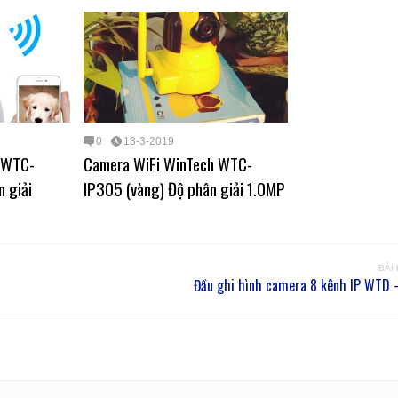
0
13-3-2019
 WTC-
Camera WiFi WinTech WTC-
n giải
IP305 (vàng) Độ phân giải 1.0MP
BÀI
Đầu ghi hình camera 8 kênh IP WTD 