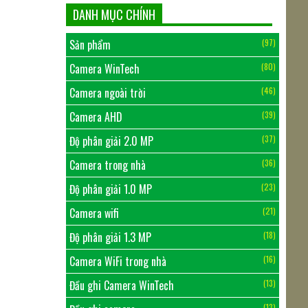
DANH MỤC CHÍNH
Sản phẩm
(97)
Camera WinTech
(80)
Camera ngoài trời
(46)
Camera AHD
(39)
Độ phân giải 2.0 MP
(37)
Camera trong nhà
(36)
Độ phân giải 1.0 MP
(23)
Camera wifi
(21)
Độ phân giải 1.3 MP
(18)
Camera WiFi trong nhà
(16)
Đầu ghi Camera WinTech
(13)
(13)