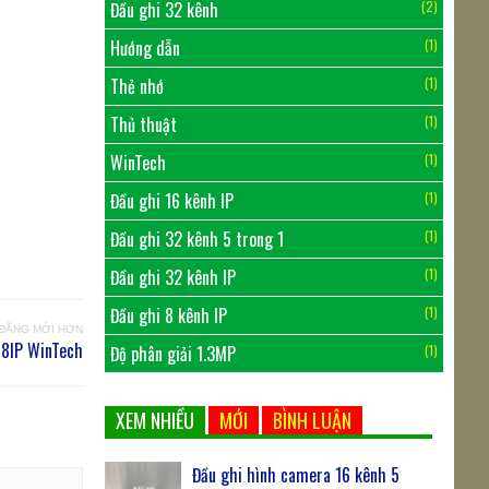
Đầu ghi 32 kênh
(2)
Hướng dẫn
(1)
Thẻ nhớ
(1)
Thủ thuật
(1)
WinTech
(1)
Đầu ghi 16 kênh IP
(1)
Đầu ghi 32 kênh 5 trong 1
(1)
Đầu ghi 32 kênh IP
(1)
Đầu ghi 8 kênh IP
(1)
 ĐĂNG MỚI HƠN
-8IP WinTech
Độ phân giải 1.3MP
(1)
XEM NHIỀU
MỚI
BÌNH LUẬN
Đầu ghi hình camera 16 kênh 5