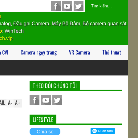
g
alog, Đầu ghi Camera, Máy Bộ Đàm, Bộ camera quan sát
o
: WinTech
ch.vip
 CVI
Camera ngụy trang
VR Camera
Thủ thuật
THEO DỖI CHÚNG TÔI
AIL
A
A
-
+
LIFESTYLE
Chia sẽ